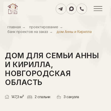
главнаяㅤ
→
проектированиеㅤ
→
банк проектов на заказㅤ
→
дом Анны и Кирилла
ДОМ ДЛЯ СЕМЬИ АННЫ
И КИРИЛЛА,
НОВГОРОДСКАЯ
ОБЛАСТЬ
147,3 м²
2 спальни
3 санузла