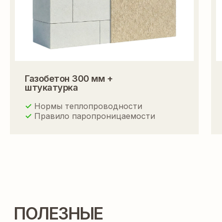
Газобетон 300 мм +
ДАВАЙТЕ СОЗДАВАТЬ
штукатурка
ДОМ ВАШЕЙ МЕЧТЫ
ВМЕСТЕ
✓
Нормы теплопроводности
✓
Правило паропроницаемости
Контакты:
+7 918 350 15 55