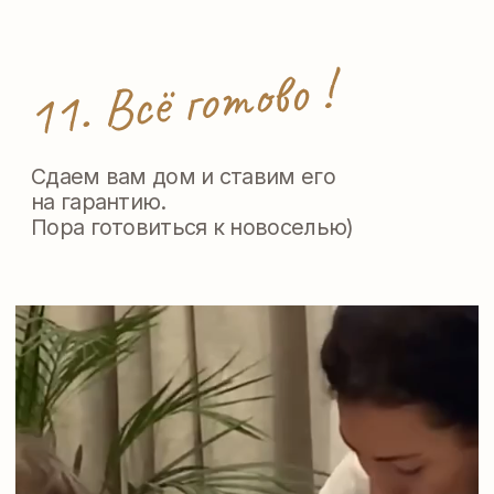
Фиксированные
договоренности, нет такого,
что сегодня одно, а завтра
другое
ЧТО ЦЕНЯТ
КЛИЕНТЫ ПРИ
СТРОИТЕЛЬСТВЕ
ДОМА С НАМИ
Уважительное отношение,
никакого панибратства,
тыкания, попыток прогнуть