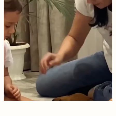
Порядочность, честность,
внимание к тебе как к человеку
Все понятно, прозрачно. Смета
всё расписано детально,
а не обычное в стройке «итого»,
когда не знаешь за что платишь
Спокойствие, планомерность,
нет хаоса. Веришь, доверяешь,
знаешь, что всё будет хорошо
ПОПУЛЯРНЫЕ ВОПРОСЫ