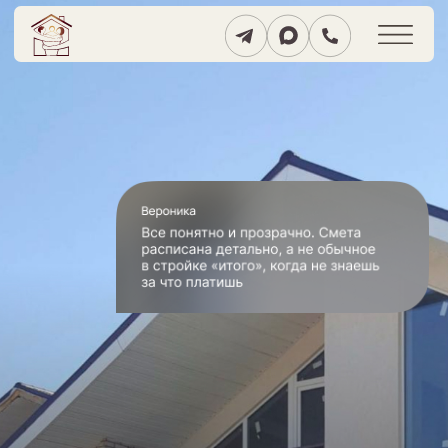
Семейная строительная
компания Chuprov House