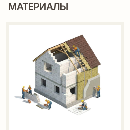
Проекты
Ипотека
Построенные
Книга
дома
Проектирование
О нас
Строительство
Контакты
Реквизиты
Политика
конфиденциальности
Разработка сайта