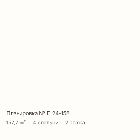
ДАВАЙТЕ СОЗДАВАТЬ
ДОМ ВАШЕЙ МЕЧТЫ
ВМЕСТЕ
Контакты:
+7 918 350 15 55
Планировка № П 24-158
157,7 м² ⠀ 4 спальни ⠀ 2 этажа
Проекты
Ипотека
Построенные
Книга
дома