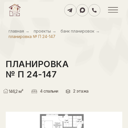
главнаяㅤ
→
проектыㅤ
→
банк планировокㅤ
→
планировка № П 24-147
ПЛАНИРОВКА
№ П 24-147
4 спальни
2 этажа
146,2 м²