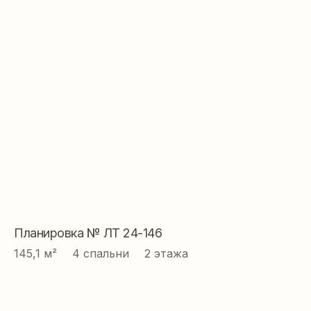
Проектирование
О нас
Строительство
Контакты
Реквизиты
Политика
конфиденциальности
Разработка сайта
Планировка № ЛТ 24-146
145,1 м² ⠀ 4 спальни ⠀ 2 этажа