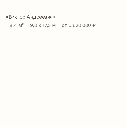
«Виктор Андреевич»
118,4 м² ⠀ 9,0 х 17,2 м ⠀ от 6 620 000 ₽
Проекты
Ипотека
Построенные
Книга
дома
Проектирование
О нас
Строительство
Контакты
Реквизиты
Политика
конфиденциальности
Разработка сайта