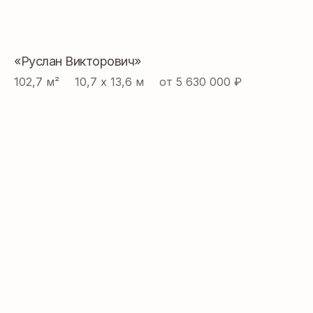
«Руслан Викторович»
102,7 м² ⠀ 10,7 х 13,6 м ⠀ от 5 630 000 ₽
ДАВАЙТЕ СОЗДАВАТЬ
ДОМ ВАШЕЙ МЕЧТЫ
ВМЕСТЕ
Контакты:
+7 918 350 15 55