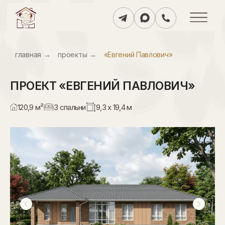
главнаяㅤ
→
проектыㅤ
→
«Евгений Павлович»
ПРОЕКТ
«ЕВГЕНИЙ ПАВЛОВИЧ»
120,9 м²
3 спальни
9,3 х 19,4 м