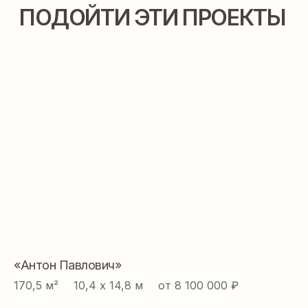
Проекты
Ипотека
Построенные
Книга
дома
Проектирование
О нас
Строительство
Контакты
Реквизиты
Политика
конфиденциальности
Разработка сайта
«Антон Павлович»
170,5 м² ⠀ 10,4 х 14,8 м ⠀ от 8 100 000 ₽