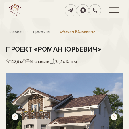
главнаяㅤ
→
проектыㅤ
→
«Роман Юрьевич»
ПРОЕКТ
«РОМАН ЮРЬЕВИЧ»
142,8 м²
4 спальни
10,2 х 10,5 м