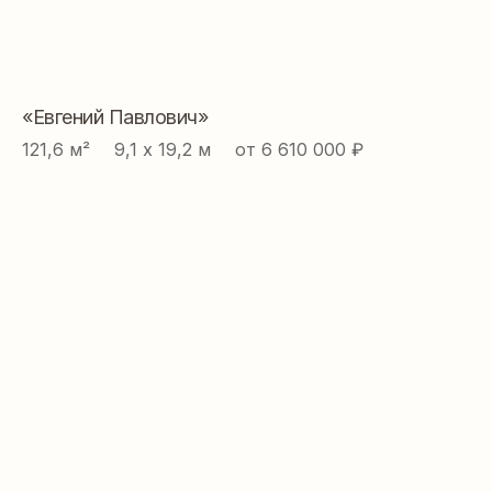
«Евгений Павлович»
121,6 м² ⠀ 9,1 х 19,2 м ⠀ от 6 610 000 ₽
Проекты
Ипотека
Построенные
Книга
дома
Проектирование
О нас
Строительство
Контакты
Реквизиты
Политика
конфиденциальности
Разработка сайта