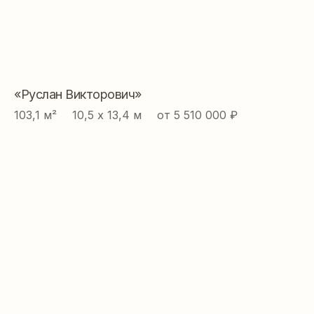
«Руслан Викторович»
103,1 м² ⠀ 10,5 х 13,4 м ⠀ от 5 510 000 ₽
ДАВАЙТЕ СОЗДАВАТЬ
ДОМ ВАШЕЙ МЕЧТЫ
ВМЕСТЕ
Контакты:
+7 918 350 15 55