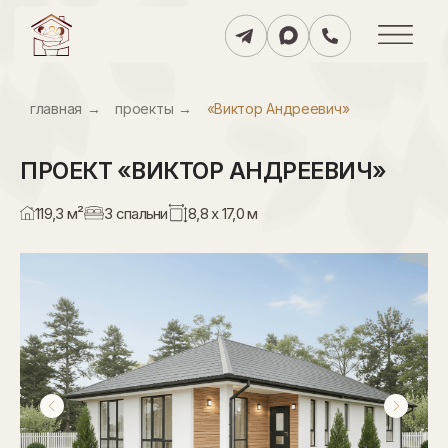
главнаяㅤ
→
проектыㅤ
→
«Виктор Андреевич»
ПРОЕКТ
«ВИКТОР АНДРЕЕВИЧ»
119,3 м²
3 спальни
8,8 х 17,0 м