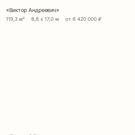
«Виктор Андреевич»
Политика
конфиденциальности
119,3 м² ⠀ 8,8 х 17,0 м ⠀ от 6 420 000 ₽
Разработка сайта