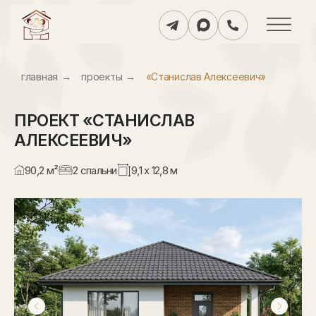
главнаяㅤ
→
проектыㅤ
→
«Станислав Алексеевич»
ПРОЕКТ
«СТАНИСЛАВ
АЛЕКСЕЕВИЧ»
90,2 м²
2 спальни
9,1 х 12,8 м